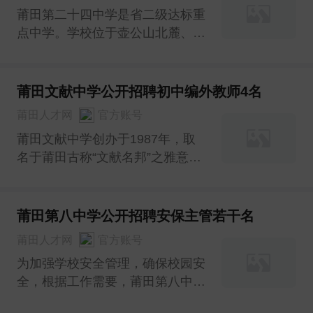
莆田第二十四中学是省二级达标重
点中学。学校位于壶公山北麓、城
港大道旁，距莆田市区仅4公里10
分钟车程，是莘莘学子求学的理想
之地。因学校教学工作需要，拟招
莆田文献中学公开招聘初中编外教师4名
收代课教师若干名，具体要求如
莆田人才网
官方账号
下：
莆田文献中学创办于1987年，取
名于莆田古称“文献名邦”之雅意。
学校位于市区梅园路、石室路、筱
塘路交汇处，位置优越，交通便
利。占地面积34亩，办学环境整洁
莆田第八中学公开招聘安保主管若干名
优美，教学设施齐全先进，是爱教
莆田人才网
官方账号
乐学之胜地，被授予全国文明校园
为加强学校安全管理，确保校园安
培育单位、福建省第二届文明
全，根据工作需要，莆田第八中学
拟公开招聘安保主管若干名，工资