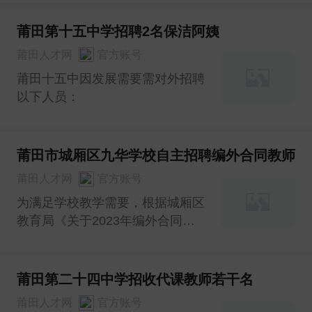
点镇荔城区西天尾镇，南接九华大
道，北临荔涵大道，交通便利，区
莆田第十五中学招聘2名保洁阿姨
位优势凸显。学校全面贯彻党的教
莆田人才网
官方账号
育方针，坚持社会主义办学方向，
莆田十五中因发展需要需对外招聘
以“幸福成长，和谐发展”为办
以下人员：
莆田市城厢区九华学校自主招聘编外合同教师
莆田人才网
官方账号
为满足学校教学需要，根据城厢区
教育局《关于2023年编外合同教
师空余岗位自主招聘的通知》文件
精神，九华学校决定自主招聘城厢
区2023年编外合同教师，现将有
莆田第二十四中学招收代课教师若干名
关事项通知如下：
莆田人才网
官方账号