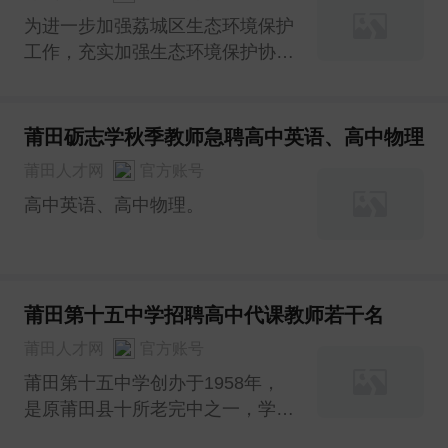
心，有较强的责任感。
为进一步加强荔城区生态环境保护
工作，充实加强生态环境保护协助
工作队伍，按照公开、平等、竞
争、择优的原则，莆田市荔城生态
环境局拟面向社会公开招聘3名编
莆田砺志学秋季教师急聘高中英语、高中物理
外工作人员，现将有关事项公告如
莆田人才网
官方账号
下：
高中英语、高中物理。
莆田第十五中学招聘高中代课教师若干名
莆田人才网
官方账号
莆田第十五中学创办于1958年，
是原莆田县十所老完中之一，学校
位于福建省首批小城镇综合改革试