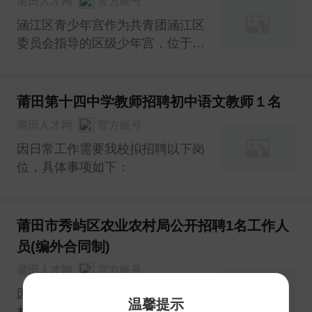
莆田人才网
官方账号
涵江区青少年宫作为共青团涵江区
委员会指导的区级少年宫，位于涵
江城区高林街997号，目前每学期
服务学生3000多人次，受到了广
大青少年和家长的欢迎和认可，现
莆田第十四中学教师招聘初中语文教师１名
计划继续扩大教学规模，面向社会
莆田人才网
官方账号
外聘优秀人才，为全区青少年提供
因日常工作需要我校拟招聘以下岗
更加全面优质的校外服务。本
位，具体事项如下：
莆田市秀屿区农业农村局公开招聘1名工作人
员(编外合同制)
莆田人才网
官方账号
因工作需要，莆田市秀屿区农业农
温馨提示
村局拟向社会公开招聘1名工作人