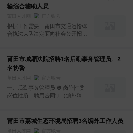
定，经研究，现将招聘有关事项公
输综合辅助人员
告如下：
莆田人才网
官方账号
根据工作需要，莆田市交通运输综
合执法大队决定面向社会公开招聘
交通运输综合辅助人员，现将招聘
有关事宜公告如下：
莆田市城厢法院招聘1名后勤事务管理员、2
名协警
莆田人才网
官方账号
一、后勤事务管理员 ❶ 岗位性质
岗位性质：聘用合同制（编外聘用
人员） 岗位及名额：后勤事务管
理员 1名 ❷ 岗位要求 1.大专及以
上学历，有财务、会计工作经历者
莆田市荔城生态环境局招聘3名编外工作人员
优先考虑； 2.限女性； 3.工作细
莆田人才网
官方账号