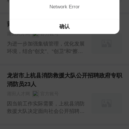
Network Error
员(编外合同制)，现将有关事项公
告如下：
莆田招聘5名城管协管工作人员
确认
莆田人才网
官方账号
为进一步加强集镇管理，优化发展
环境，结合“创文”、“创卫”和“擦亮
小城镇”工作需要，经研究决定公
开招聘劳务派遣性质城管协管员。
现将有关事宜公告如下：
龙岩市上杭县消防救援大队公开招聘政府专职
消防员23人
莆田人才网
官方账号
因当前工作实际需要，上杭县消防
救援大队决定面向社会公开招聘政
府专职消防员23人，其中包含战斗
员、驾驶员、通信员(文书)、基层