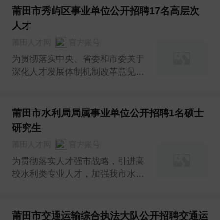
消防治理行政办公人员等岗位，现
莆田市秀屿区事业单位公开招聘17名高层次
将有关事项公告如下：
人才
莆田人才网
官方账号
为贯彻落实中央、省委和市委关于
深化人才发展体制机制改革意见、
省委省政府《关于实施新时代人才
强省战略的意见》（闽委发
〔2022〕4号）精神，根据市委市
莆田市水利局局属事业单位公开招聘1名硕士
政府《关于实施人才“壶兰计划”的
研究生
意见》（莆委发〔2017〕2号）和
莆田人才网
官方账号
事业单位聘用研究生及以上学
为贯彻落实人才强市战略，引进高
校水利类专业人才，加强我市水利
工作，积极吸引高校水利类毕业生
到我局就业，根据事业单位聘用研
究生及以上学历工作人员的有关规
莆田市交通运输综合执法大队公开招聘交通运