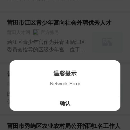
公开招聘2名保安人员，现将有关
事项公告如下：
莆田市江区青少年宫向社会外聘优秀人才
莆田人才网
官方账号
涵江区青少年宫作为共青团涵江区
委员会指导的区级少年宫，位于涵
江城区高林街997号，目前每学期
服务学生3000多人次，受到了广
大青少年和家长的欢迎和认可，现
温馨提示
莆田第十四中学教师招聘初中语文教师１名
计划继续扩大教学规模，面向社会
Network Error
莆田人才网
官方账号
外聘优秀人才，为全区青少年提供
因日常工作需要我校拟招聘以下岗
更加全面优质的校外服务。本
位，具体事项如下：
确认
莆田市秀屿区农业农村局公开招聘1名工作人