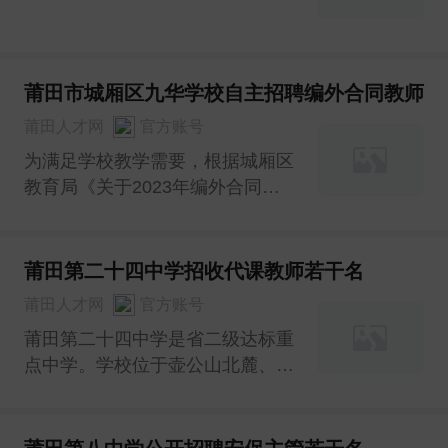
莆田市城厢区九华学校自主招聘编外合同教师
莆田人才网
官方账号
为满足学校教学需要，根据城厢区
教育局《关于2023年编外合同教
师空余岗位自主招聘的通知》文件
精神，九华学校决定自主招聘城厢
区2023年编外合同教师，现将有
莆田第二十四中学招收代课教师若干名
关事项通知如下：
莆田人才网
官方账号
莆田第二十四中学是省二级达标重
点中学。学校位于壶公山北麓、城
港大道旁，距莆田市区仅4公里10
分钟车程，是莘莘学子求学的理想
之地。因学校教学工作需要，拟招