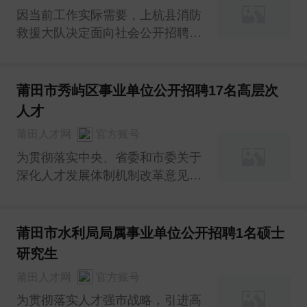
因当前工作实际需要，上杭县消防
救援大队决定面向社会公开招聘政
府专职消防员23人，其中包含战斗
员、驾驶员、通信员(文书)、基层
消防治理行政办公人员等岗位，现
莆田市秀屿区事业单位公开招聘17名高层次
将有关事项公告如下：
人才
莆田人才网
官方账号
为贯彻落实中央、省委和市委关于
深化人才发展体制机制改革意见、
省委省政府《关于实施新时代人才
强省战略的意见》（闽委发
〔2022〕4号）精神，根据市委市
莆田市水利局局属事业单位公开招聘1名硕士
政府《关于实施人才“壶兰计划”的
研究生
意见》（莆委发〔2017〕2号）和
莆田人才网
官方账号
事业单位聘用研究生及以上学
为贯彻落实人才强市战略，引进高