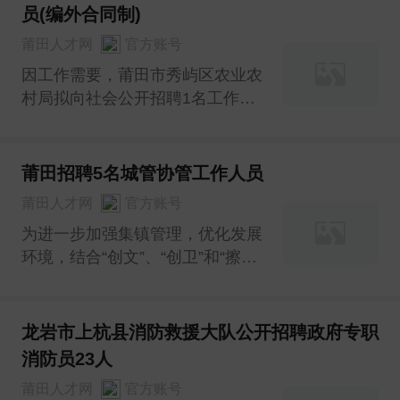
员(编外合同制)
莆田人才网
官方账号
因工作需要，莆田市秀屿区农业农
村局拟向社会公开招聘1名工作人
员(编外合同制)，现将有关事项公
告如下：
莆田招聘5名城管协管工作人员
莆田人才网
官方账号
为进一步加强集镇管理，优化发展
环境，结合“创文”、“创卫”和“擦亮
小城镇”工作需要，经研究决定公
开招聘劳务派遣性质城管协管员。
现将有关事宜公告如下：
龙岩市上杭县消防救援大队公开招聘政府专职
消防员23人
莆田人才网
官方账号