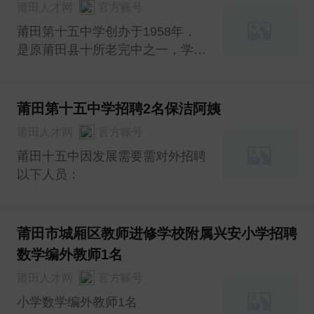
莆田人才网
官方账号
莆田第十五中学创办于1958年，
是原莆田县十所老完中之一，学校
位于福建省首批小城镇综合改革试
点镇荔城区西天尾镇，南接九华大
道，北临荔涵大道，交通便利，区
莆田第十五中学招聘2名保洁阿姨
位优势凸显。学校全面贯彻党的教
莆田人才网
官方账号
育方针，坚持社会主义办学方向，
莆田十五中因发展需要需对外招聘
以“幸福成长，和谐发展”为办
以下人员：
莆田市城厢区教师进修学校附属兴安小学招聘
数学编外教师1名
莆田人才网
官方账号
小学数学编外教师1名