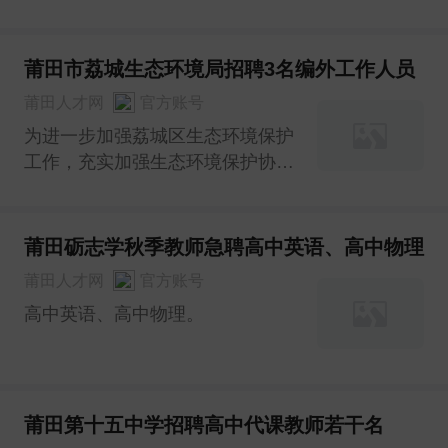
人员） 岗位及名额：后勤事务管
理员 1名 ❷ 岗位要求 1.大专及以
上学历，有财务、会计工作经历者
莆田市荔城生态环境局招聘3名编外工作人员
优先考虑； 2.限女性； 3.工作细
莆田人才网
官方账号
心，有较强的责任感。
为进一步加强荔城区生态环境保护
工作，充实加强生态环境保护协助
工作队伍，按照公开、平等、竞
争、择优的原则，莆田市荔城生态
环境局拟面向社会公开招聘3名编
莆田砺志学秋季教师急聘高中英语、高中物理
外工作人员，现将有关事项公告如
莆田人才网
官方账号
下：
高中英语、高中物理。
莆田第十五中学招聘高中代课教师若干名