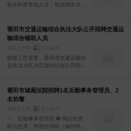
校水利类专业人才，加强我市水利
工作，积极吸引高校水利类毕业生
到我局就业，根据事业单位聘用研
究生及以上学历工作人员的有关规
莆田市交通运输综合执法大队公开招聘交通运
定，经研究，现将招聘有关事项公
输综合辅助人员
告如下：
莆田人才网
官方账号
根据工作需要，莆田市交通运输综
合执法大队决定面向社会公开招聘
交通运输综合辅助人员，现将招聘
有关事宜公告如下：
莆田市城厢法院招聘1名后勤事务管理员、2
名协警
莆田人才网
官方账号
一、后勤事务管理员 ❶ 岗位性质
岗位性质：聘用合同制（编外聘用