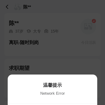
陈**
陈**
37岁
大专
15年
离职-随时到岗
今日活跃
求职期望
客服专员
温馨提示
不限地区 · 面议
Network Error