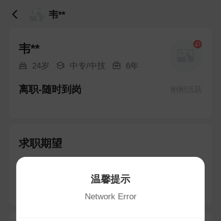
韦**
韦**
24岁
中专/中技
6年
离职-随时到岗
刚刚活跃
求职期望
人力资源专员/助理
温馨提示
笏石镇 · 4-6K
Network Error